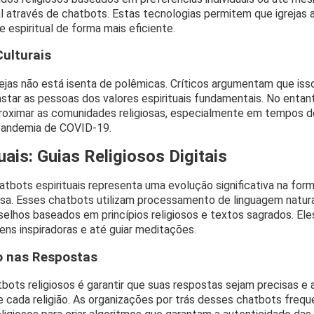
l através de chatbots. Estas tecnologias permitem que igrejas
espiritual de forma mais eficiente.
Culturais
rejas não está isenta de polêmicas. Críticos argumentam que is
fastar as pessoas dos valores espirituais fundamentais. No enta
roximar as comunidades religiosas, especialmente em tempos de
pandemia de COVID-19.
uais: Guias Religiosos Digitais
tbots espirituais representa uma evolução significativa na fo
osa. Esses chatbots utilizam processamento de linguagem natura
selhos baseados em princípios religiosos e textos sagrados. El
ens inspiradoras e até guiar meditações.
o nas Respostas
bots religiosos é garantir que suas respostas sejam precisas e 
 cada religião. As organizações por trás desses chatbots fre