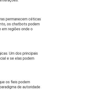
 interações.
utras permanecem céticas
anto, os chatbots podem
e em regiões onde o
icas. Um dos principais
icial e se elas podem
que os fieis podem
 paradigma de autoridade