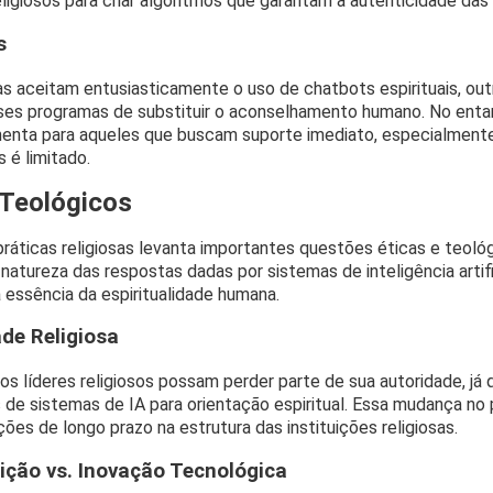
ligiosos para criar algoritmos que garantam a autenticidade das
s
 aceitam entusiasticamente o uso de chatbots espirituais, o
ses programas de substituir o aconselhamento humano. No ent
menta para aqueles que buscam suporte imediato, especialment
s é limitado.
 Teológicos
ráticas religiosas levanta importantes questões éticas e teológ
natureza das respostas dadas por sistemas de inteligência artif
 essência da espiritualidade humana.
de Religiosa
 líderes religiosos possam perder parte de sua autoridade, já 
de sistemas de IA para orientação espiritual. Essa mudança no
ções de longo prazo na estrutura das instituições religiosas.
ição vs. Inovação Tecnológica