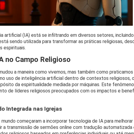
cia artificial (IA) está se infiltrando em diversos setores, incluin
stá sendo utilizada para transformar as práticas religiosas, desd
espirituais.
A no Campo Religioso
 mudou a maneira como vivemos, mas também como praticamos a
 uso de inteligência artificial dentro de contextos religiosos,
opósito da espiritualidade mediada por máquinas. Este fenômeno
to de líderes religiosos preocupados com os impactos e benef
o Integrada nas Igrejas
o mundo começaram a incorporar tecnologia de IA para melhorar 
luir a transmissão de sermões online com tradução automatizada
dos religiosos baseados em preferências individuais ou até me