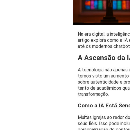
Na era digital, a inteligên
artigo explora como a IA e
até os modernos chatbots 
A Ascensão da I
A tecnologia não apenas
temos visto um aumento no
sobre autenticidade e pr
tanto de acadêmicos quan
transformação.
Como a IA Está Send
Muitas igrejas ao redor d
seus fiéis. Isso pode inc
personalização de conteú