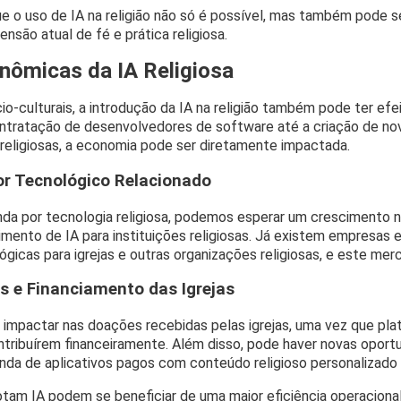
 o uso de IA na religião não só é possível, mas também pode se
são atual de fé e prática religiosa.
nômicas da IA Religiosa
io-culturais, a introdução da IA na religião também pode ter ef
contratação de desenvolvedores de software até a criação de n
 religiosas, a economia pode ser diretamente impactada.
r Tecnológico Relacionado
a por tecnologia religiosa, podemos esperar um crescimento n
imento de IA para instituições religiosas. Já existem empresas 
gicas para igrejas e outras organizações religiosas, e este mer
 e Financiamento das Igrejas
 impactar nas doações recebidas pelas igrejas, uma vez que pla
contribuírem financeiramente. Além disso, pode haver novas opor
da de aplicativos pagos com conteúdo religioso personalizado via 
dotam IA podem se beneficiar de uma maior eficiência operaciona