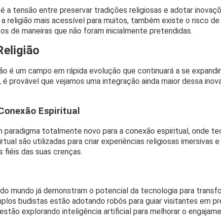
é a tensão entre preservar tradições religiosas e adotar inova
 a religião mais acessível para muitos, também existe o risco de 
tos de maneiras que não foram inicialmente pretendidas.
Religião
gião é um campo em rápida evolução que continuará a se expandi
 é provável que vejamos uma integração ainda maior dessa inovaç
Conexão Espiritual
m paradigma totalmente novo para a conexão espiritual, onde te
tual são utilizadas para criar experiências religiosas imersivas e
 fiéis das suas crenças.
or do mundo já demonstram o potencial da tecnologia para transfor
mplos budistas estão adotando robôs para guiar visitantes em p
s estão explorando inteligência artificial para melhorar o enga