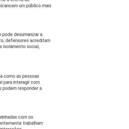
 alcancem um público mais
so pode desumanizar a
nto, defensores acreditam
 isolamento social,
rma como as pessoas
l para interagir com
es podem responder a
alinhadas com os
quentemente trabalham