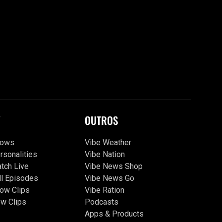
V
OUTROS
hows
Vibe Weather
rsonalities
Vibe Nation
tch Live
Vibe News Shop
ll Episodes
Vibe News Go
ow Clips
Vibe Ration
w Clips
Podcasts
Apps & Products