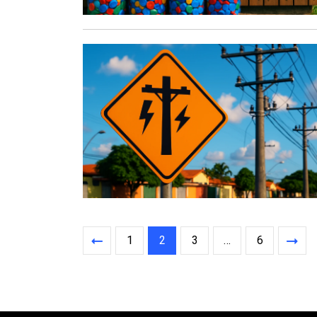
1
2
3
…
6