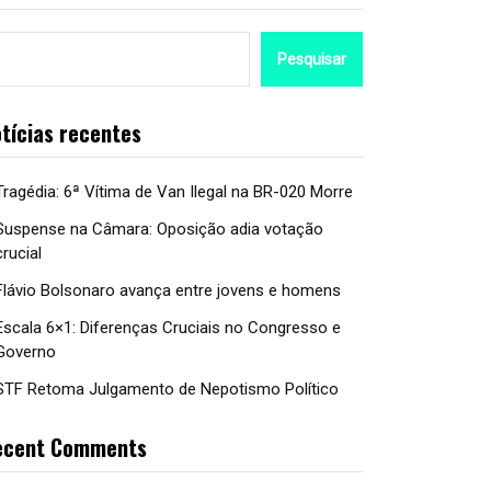
Pesquisar
tícias recentes
Tragédia: 6ª Vítima de Van Ilegal na BR-020 Morre
Suspense na Câmara: Oposição adia votação
crucial
Flávio Bolsonaro avança entre jovens e homens
Escala 6×1: Diferenças Cruciais no Congresso e
Governo
STF Retoma Julgamento de Nepotismo Político
ecent Comments