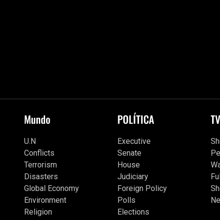
Mundo
POLÍTICA
T
U.N
Executive
S
Conflicts
Senate
Pe
Terrorism
House
Wa
Disasters
Judiciary
Fu
Global Economy
Foreign Policy
Sh
Environment
Polls
Ne
Religion
Elections