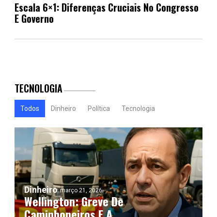
Escala 6×1: Diferenças Cruciais No Congresso
E Governo
TECNOLOGIA
Todos
Dinheiro
Política
Tecnologia
Dinheiro
março 21, 2026
Wellington: Greve De
Caminhoneiros E A