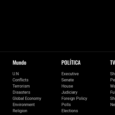
Mundo
POLÍTICA
T
U.N
Executive
S
Conflicts
Senate
Pe
Terrorism
House
Wa
Disasters
Judiciary
Fu
Global Economy
Foreign Policy
Sh
Environment
Polls
Ne
Religion
Elections