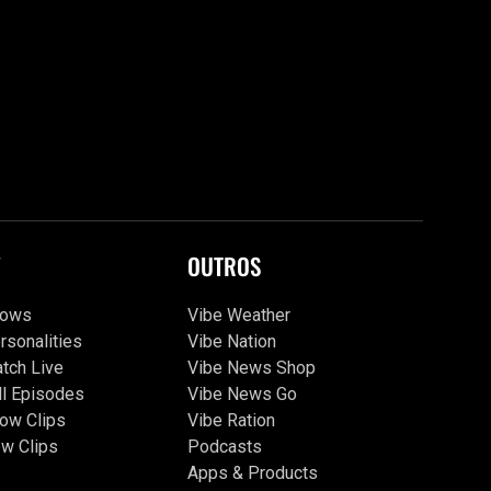
V
OUTROS
hows
Vibe Weather
rsonalities
Vibe Nation
tch Live
Vibe News Shop
ll Episodes
Vibe News Go
ow Clips
Vibe Ration
w Clips
Podcasts
Apps & Products