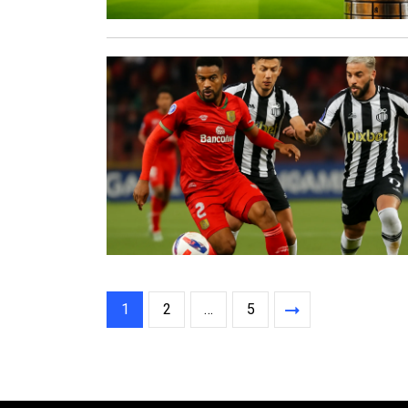
1
2
…
5