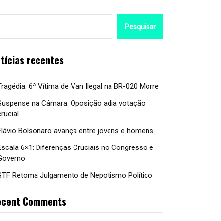
Pesquisar
tícias recentes
Tragédia: 6ª Vítima de Van Ilegal na BR-020 Morre
Suspense na Câmara: Oposição adia votação
crucial
Flávio Bolsonaro avança entre jovens e homens
Escala 6×1: Diferenças Cruciais no Congresso e
Governo
STF Retoma Julgamento de Nepotismo Político
ecent Comments