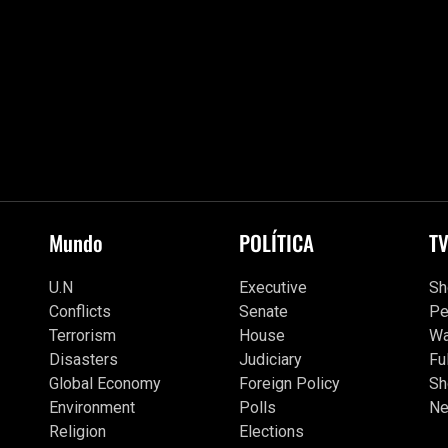
Mundo
POLÍTICA
T
U.N
Executive
S
Conflicts
Senate
Pe
Terrorism
House
Wa
Disasters
Judiciary
Fu
Global Economy
Foreign Policy
Sh
Environment
Polls
Ne
Religion
Elections