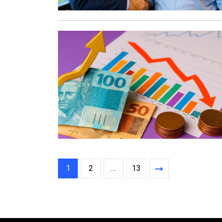
1
2
…
13