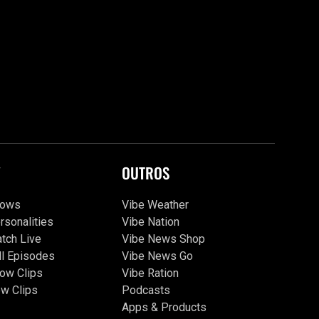
V
OUTROS
hows
Vibe Weather
rsonalities
Vibe Nation
tch Live
Vibe News Shop
ll Episodes
Vibe News Go
ow Clips
Vibe Ration
w Clips
Podcasts
Apps & Products