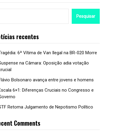
Pesquisar
tícias recentes
Tragédia: 6ª Vítima de Van Ilegal na BR-020 Morre
Suspense na Câmara: Oposição adia votação
crucial
Flávio Bolsonaro avança entre jovens e homens
Escala 6×1: Diferenças Cruciais no Congresso e
Governo
STF Retoma Julgamento de Nepotismo Político
ecent Comments