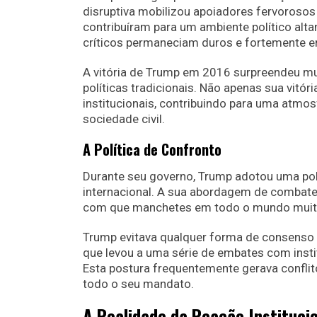
disruptiva mobilizou apoiadores fervoroso
contribuíram para um ambiente político alt
críticos permaneciam duros e fortemente 
A vitória de Trump em 2016 surpreendeu mui
políticas tradicionais. Não apenas sua vitó
institucionais, contribuindo para uma atmo
sociedade civil.
A Política de Confronto
Durante seu governo, Trump adotou uma pol
internacional. A sua abordagem de combate d
com que manchetes em todo o mundo muita
Trump evitava qualquer forma de consenso e
que levou a uma série de embates com instit
Esta postura frequentemente gerava conflitos
todo o seu mandato.
A Realidade da Reação Instituci