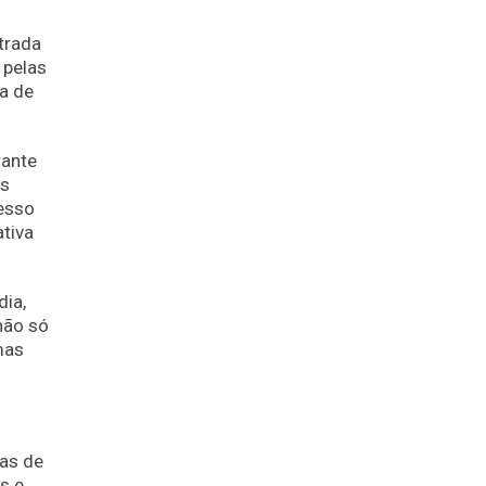
trada
 pelas
a de
rante
as
esso
tiva
dia,
não só
mas
ias de
s e