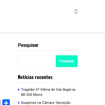
Pesquisar
Pesquisar
Notícias recentes
Tragédia: 6ª Vítima de Van Ilegal na
BR-020 Morre
book
stodon
Email
Share
Suspense na Câmara: Oposição