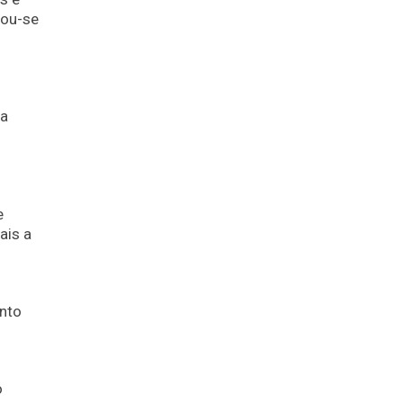
nou-se
ma
e
ais a
ento
o