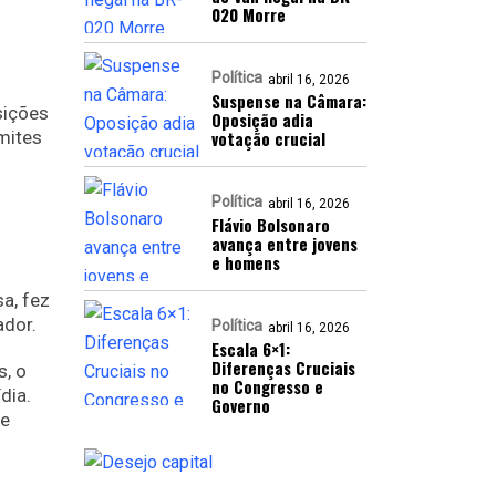
020 Morre
Política
abril 16, 2026
Suspense na Câmara:
sições
Oposição adia
mites
votação crucial
Política
abril 16, 2026
Flávio Bolsonaro
avança entre jovens
e homens
a, fez
dor.
Política
abril 16, 2026
Escala 6×1:
Diferenças Cruciais
s, o
no Congresso e
dia.
Governo
te