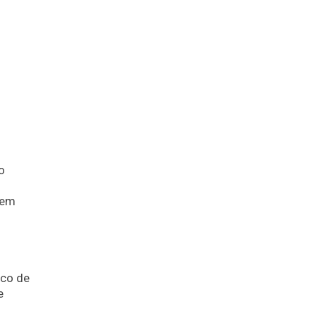
o
uem
ico de
e