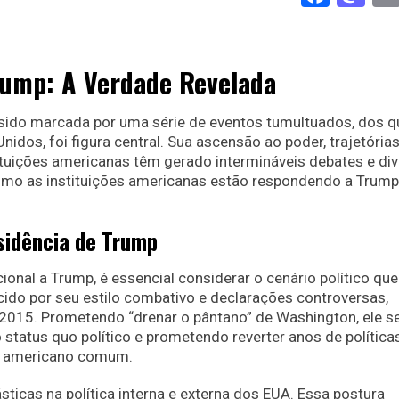
Trump: A Verdade Revelada
 sido marcada por uma série de eventos tumultuados, dos q
idos, foi figura central. Sua ascensão ao poder, trajetória
tuições americanas têm gerado intermináveis debates e div
mo as instituições americanas estão respondendo a Trump
esidência de Trump
onal a Trump, é essencial considerar o cenário político que
do por seu estilo combativo e declarações controversas,
 2015. Prometendo “drenar o pântano” de Washington, ele s
status quo político e prometendo reverter anos de política
do americano comum.
cas na política interna e externa dos EUA. Essa postura