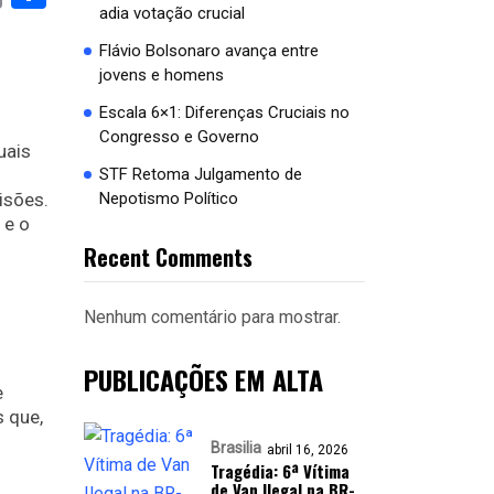
adia votação crucial
Flávio Bolsonaro avança entre
jovens e homens
Escala 6×1: Diferenças Cruciais no
Congresso e Governo
uais
s
STF Retoma Julgamento de
isões.
Nepotismo Político
 e o
Recent Comments
Nenhum comentário para mostrar.
PUBLICAÇÕES EM ALTA
e
s que,
Brasilia
abril 16, 2026
Tragédia: 6ª Vítima
de Van Ilegal na BR-