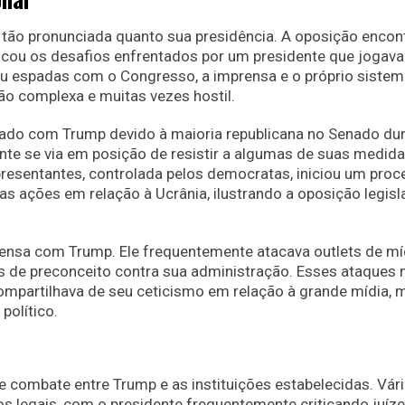
i tão pronunciada quanto sua presidência. A oposição encon
ficou os desafios enfrentados por um presidente que jogava
zou espadas com o Congresso, a imprensa e o próprio sistem
ão complexa e muitas vezes hostil.
hado com Trump devido à maioria republicana no Senado du
te se via em posição de resistir a algumas de suas medid
esentantes, controlada pelos democratas, iniciou um proc
 ações em relação à Ucrânia, ilustrando a oposição legisla
tensa com Trump. Ele frequentemente atacava outlets de mí
 de preconceito contra sua administração. Esses ataques 
ompartilhava de seu ceticismo em relação à grande mídia, 
político.
 combate entre Trump e as instituições estabelecidas. Vár
s legais, com o presidente frequentemente criticando juíze