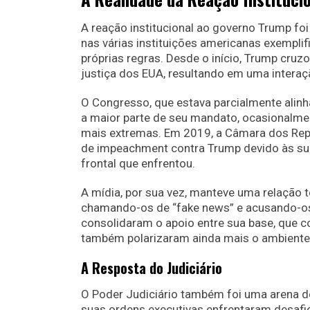
A reação institucional ao governo Trump fo
nas várias instituições americanas exempli
próprias regras. Desde o início, Trump cru
justiça dos EUA, resultando em uma interaç
O Congresso, que estava parcialmente alin
a maior parte de seu mandato, ocasionalmen
mais extremas. Em 2019, a Câmara dos Repr
de impeachment contra Trump devido às suas
frontal que enfrentou.
A mídia, por sua vez, manteve uma relação 
chamando-os de “fake news” e acusando-os
consolidaram o apoio entre sua base, que c
também polarizaram ainda mais o ambiente 
A Resposta do Judiciário
O Poder Judiciário também foi uma arena de
suas ordens executivas enfrentaram desafio