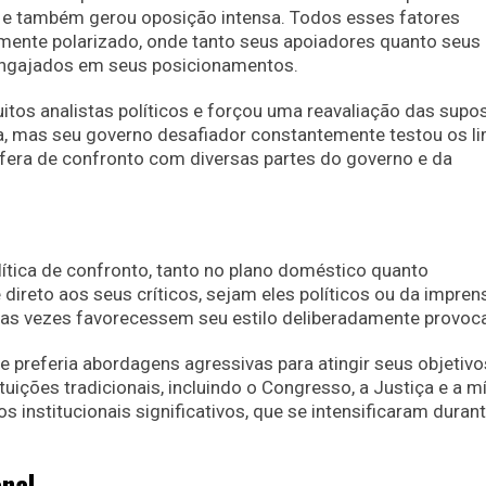
s e também gerou oposição intensa. Todos esses fatores
amente polarizado, onde tanto seus apoiadores quanto seus
engajados em seus posicionamentos.
tos analistas políticos e forçou uma reavaliação das supo
ria, mas seu governo desafiador constantemente testou os li
sfera de confronto com diversas partes do governo e da
ítica de confronto, tanto no plano doméstico quanto
ireto aos seus críticos, sejam eles políticos ou da imprens
s vezes favorecessem seu estilo deliberadamente provoca
 preferia abordagens agressivas para atingir seus objetivo
uições tradicionais, incluindo o Congresso, a Justiça e a mí
 institucionais significativos, que se intensificaram duran
onal