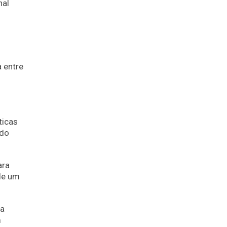
nal
a entre
ticas
ndo
ara
de um
ra
m