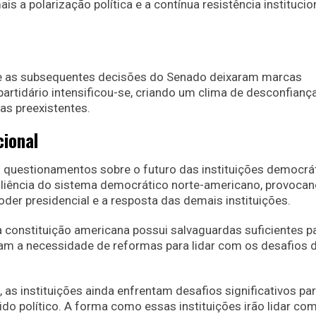
 a polarização política e a contínua resistência institucio
e as subsequentes decisões do Senado deixaram marcas
artidário intensificou-se, criando um clima de desconfianç
xas preexistentes.
cional
m questionamentos sobre o futuro das instituições democrá
siliência do sistema democrático norte-americano, provoca
oder presidencial e a resposta das demais instituições.
 constituição americana possui salvaguardas suficientes p
cam a necessidade de reformas para lidar com os desafios 
s instituições ainda enfrentam desafios significativos pa
cido político. A forma como essas instituições irão lidar co