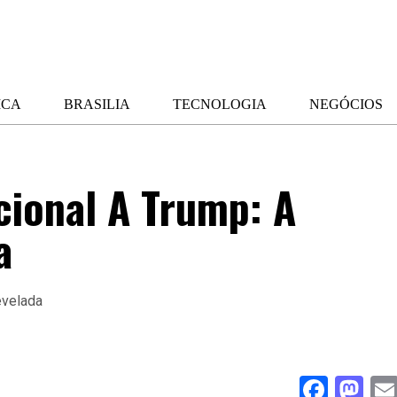
ICA
BRASILIA
TECNOLOGIA
NEGÓCIOS
cional A Trump: A
a
Face
Ma