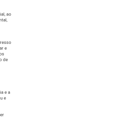
al, ao
tal,
gresso
ar e
tos
o de
ia e a
u e
er