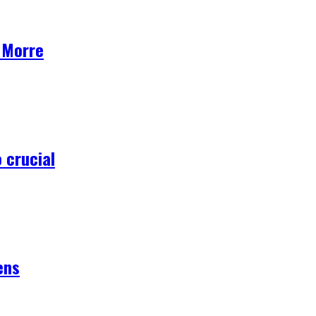
0 Morre
 crucial
ens