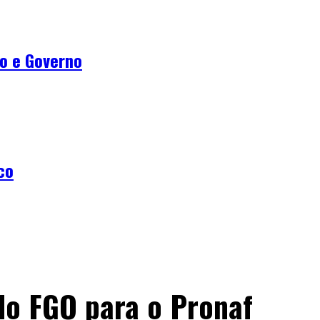
so e Governo
co
do FGO para o Pronaf