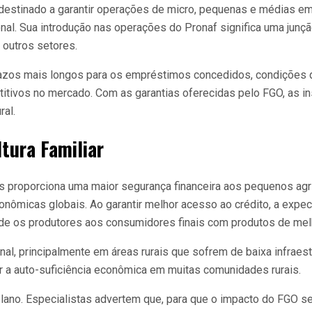
do destinado a garantir operações de micro, pequenas e médias 
nal. Sua introdução nas operações do Pronaf significa uma junçã
 outros setores.
razos mais longos para os empréstimos concedidos, condições q
itivos no mercado. Com as garantias oferecidas pelo FGO, as in
ral.
tura Familiar
 proporciona uma maior segurança financeira aos pequenos agri
ômicas globais. Ao garantir melhor acesso ao crédito, a expect
sde os produtores aos consumidores finais com produtos de mel
, principalmente em áreas rurais que sofrem de baixa infraestr
ar a auto-suficiência econômica em muitas comunidades rurais.
plano. Especialistas advertem que, para que o impacto do FGO s