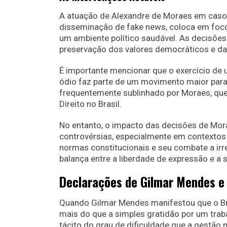
A atuação de Alexandre de Moraes em casos
disseminação de fake news, coloca em foco
um ambiente político saudável. As decisõe
preservação dos valores democráticos e da 
É importante mencionar que o exercício de 
ódio faz parte de um movimento maior para r
frequentemente sublinhado por Moraes, que
Direito no Brasil.
No entanto, o impacto das decisões de Mora
controvérsias, especialmente em contextos
normas constitucionais e seu combate a irr
balança entre a liberdade de expressão e a 
Declarações de Gilmar Mendes e
Quando Gilmar Mendes manifestou que o Br
mais do que a simples gratidão por um tra
tácito do grau de dificuldade que a gestão