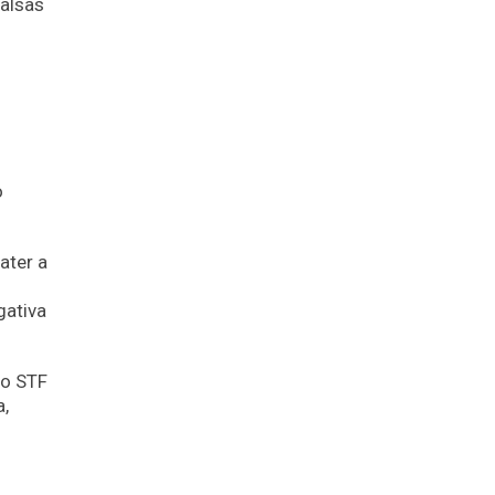
falsas
o
ater a
gativa
do STF
a,