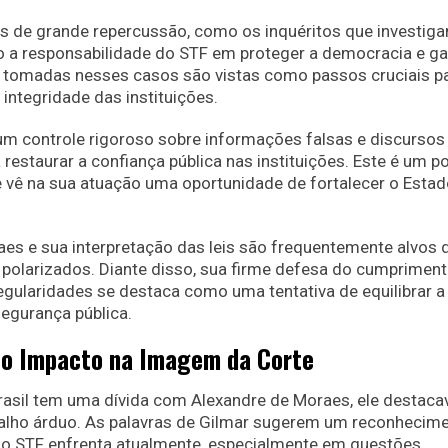
 de grande repercussão, como os inquéritos que investig
 a responsabilidade do STF em proteger a democracia e ga
s tomadas nesses casos são vistas como passos cruciais p
integridade das instituições.
um controle rigoroso sobre informações falsas e discursos
estaurar a confiança pública nas instituições. Este é um p
 vê na sua atuação uma oportunidade de fortalecer o Estad
es e sua interpretação das leis são frequentemente alvos 
 polarizados. Diante disso, sua firme defesa do cumprimen
egularidades se destaca como uma tentativa de equilibrar a
segurança pública.
 o Impacto na Imagem da Corte
asil tem uma dívida com Alexandre de Moraes, ele destaca
balho árduo. As palavras de Gilmar sugerem um reconhecim
 no STF enfrenta atualmente, especialmente em questões