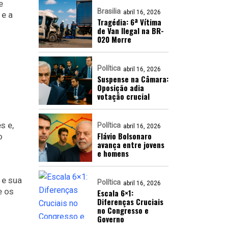
e
Brasilia
abril 16, 2026
 e a
Tragédia: 6ª Vítima
de Van Ilegal na BR-
020 Morre
Política
abril 16, 2026
Suspense na Câmara:
Oposição adia
votação crucial
s e,
Política
abril 16, 2026
Flávio Bolsonaro
o
avança entre jovens
e homens
 e sua
Política
abril 16, 2026
e os
Escala 6×1:
Diferenças Cruciais
no Congresso e
Governo