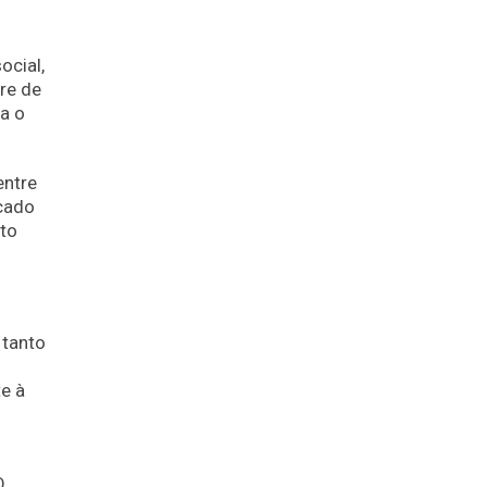
ocial,
re de
a o
entre
cado
to
 tanto
e à
O