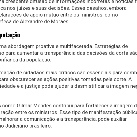
na crescente difusão de informações incorretas e notícias 
ica nos juízes e suas decisões. Esses desafios, embora
larações de apoio mútuo entre os ministros, como
efesa de Alexandre de Moraes.
eputação
uma abordagem proativa e multifacetada. Estratégias de
o para aumentar a transparência das decisões da corte sã
onfiança da população.
rmação de cidadãos mais críticos são essenciais para comb
ara obscurecer as ações positivas tomadas pela corte. A
edade e a justiça pode ajudar a desmistificar a imagem ne
es como Gilmar Mendes contribui para fortalecer a imagem 
ração entre os ministros. Esse tipo de manifestação públic
elhorar a comunicação e a transparência, pode auxiliar
 Judiciário brasileiro.