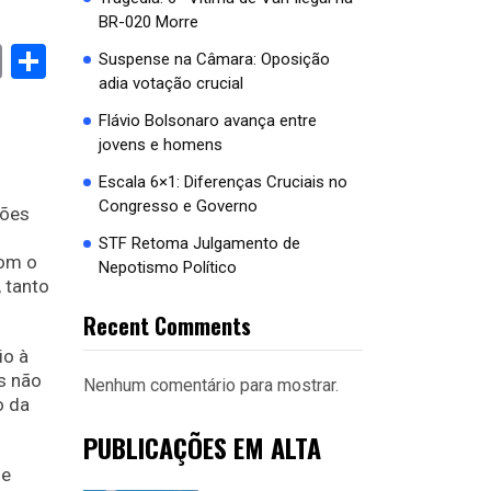
BR-020 Morre
book
stodon
Email
Share
Suspense na Câmara: Oposição
adia votação crucial
Flávio Bolsonaro avança entre
jovens e homens
Escala 6×1: Diferenças Cruciais no
Congresso e Governo
ções
STF Retoma Julgamento de
com o
Nepotismo Político
 tanto
Recent Comments
io à
s não
Nenhum comentário para mostrar.
o da
PUBLICAÇÕES EM ALTA
se