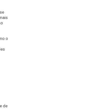
 se
 mais
mo
omo o
des
e de