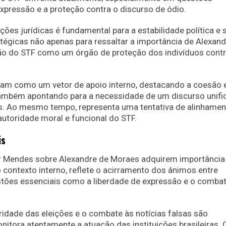
 expressão e a proteção contra o discurso de ódio.
ões jurídicas é fundamental para a estabilidade política e s
égicas não apenas para ressaltar a importância de Alexand
ão do STF como um órgão de proteção dos indivíduos contr
tuam como um vetor de apoio interno, destacando a coesão 
ambém apontando para a necessidade de um discurso unifi
s. Ao mesmo tempo, representa uma tentativa de alinhamen
 autoridade moral e funcional do STF.
is
r Mendes sobre Alexandre de Moraes adquirem importância
o contexto interno, reflete o acirramento dos ânimos entre
estões essenciais como a liberdade de expressão e o combat
gridade das eleições e o combate às notícias falsas são
itora atentamente a atuação das instituições brasileiras. 