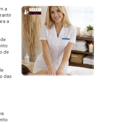
am a
rantir
ara a
 de
onto
o de
de
to das
va
ento