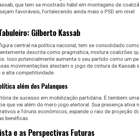
. Kassab, que tem se mostrado hábil em montagens de coalizã
sejam favoráveis, fortalecendo ainda mais o PSD em nível
Tabuleiro: Gilberto Kassab
 figura central na política nacional, tem se consolidado com
equentemente descrita como pragmática, mistura coalizões q
nais. Isso potencialmente aumenta o seu partido como um p
, essas movimentações atestam o jogo de cintura de Kassab
e alta competitividade.
olítica além dos Palanques
tória de sucesso em mobilização partidária. É também uma
cia que vai além do mero jogo eleitoral. Sua presença ativa 
rativos e fóruns econômicos, expande o raio de projeção d
as benéficas.
ista e as Perspectivas Futuras