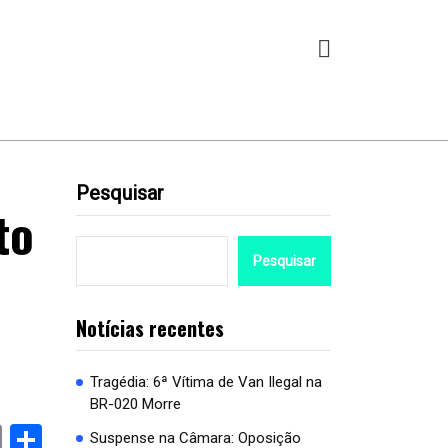
Pesquisar
to
Pesquisar
Notícias recentes
Tragédia: 6ª Vítima de Van Ilegal na
BR-020 Morre
book
stodon
Email
Share
Suspense na Câmara: Oposição