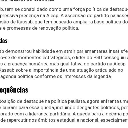
b, tem se consolidado como uma força política de destaqu
xpressiva presença na Alesp. A ascensão do partido na asse
ansão de Kassab, que tem buscado ampliar a base política do
s e promessas de renovação política.
das
sab demonstrou habilidade em atrair parlamentares insatisfe
o-se de momentos estratégicos, o líder do PSD conseguiu a
 a presença numérica mas qualitativa do partido na Alesp.
assab sobre a importância de uma atuação articulada no
a agenda política conforme os interesses da legenda.
sequências
sição de destaque na política paulista, agora enfrenta um
ribuíram para essa queda, incluindo desgastes políticos, pe
itorado com a liderança partidária. A queda para a décima p
de repercutir nos âmbitos estadual e nacional, especialme