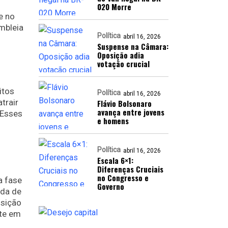
020 Morre
e no
mbleia
Política
abril 16, 2026
Suspense na Câmara:
Oposição adia
votação crucial
itos
Política
abril 16, 2026
trair
Flávio Bolsonaro
avança entre jovens
 Esses
e homens
Política
abril 16, 2026
Escala 6×1:
Diferenças Cruciais
no Congresso e
a fase
Governo
rda de
osição
nte em