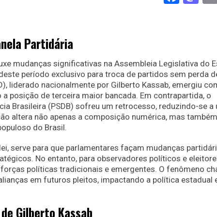
anela Partidária
ouxe mudanças significativas na Assembleia Legislativa do 
este período exclusivo para troca de partidos sem perda d
D), liderado nacionalmente por Gilberto Kassab, emergiu c
 a posição de terceira maior bancada. Em contrapartida, o
acia Brasileira (PSDB) sofreu um retrocesso, reduzindo-se a
ão altera não apenas a composição numérica, mas também
populoso do Brasil.
 lei, serve para que parlamentares façam mudanças partidár
tégicos. No entanto, para observadores políticos e eleitore
forças políticas tradicionais e emergentes. O fenômeno c
lianças em futuros pleitos, impactando a política estadual e
 de Gilberto Kassab