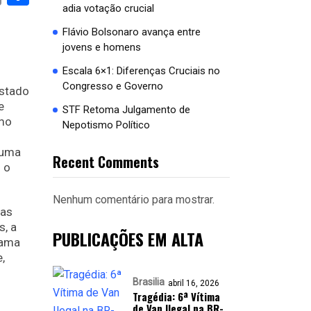
adia votação crucial
Flávio Bolsonaro avança entre
jovens e homens
Escala 6×1: Diferenças Cruciais no
Congresso e Governo
Estado
e
STF Retoma Julgamento de
omo
Nepotismo Político
 uma
Recent Comments
 o
Nenhum comentário para mostrar.
ias
s, a
PUBLICAÇÕES EM ALTA
hama
,
Brasilia
abril 16, 2026
Tragédia: 6ª Vítima
de Van Ilegal na BR-