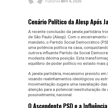
abril 4, 2026
Published
Cenário Político da Alesp Após J
A recente conclusão da janela partidária tr
de São Paulo (Alesp). Com o encerramento d
mandato, o Partido Social Democrático (PS
uma potência política na casa, conquistando
outrora influente Partido da Social Democr
modesta décima posição. Esta transformaç
equilíbrio de poder político no estado mais 
A janela partidária, mecanismo previsto em
visando realinhamentos ideológicos ou estra
movimentação sugere uma reavaliação das 
atenção para a potencial reestruturação de a
possivelmente, nacional.
O Ascendente PSD e a Influência