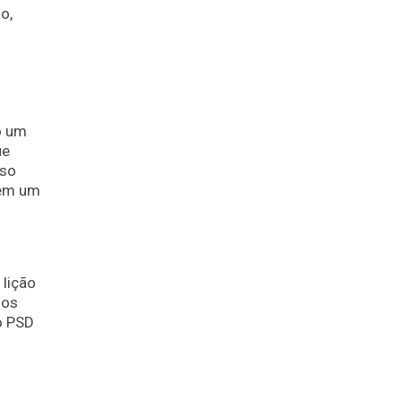
o,
o um
ue
eso
 em um
 lição
nos
o PSD