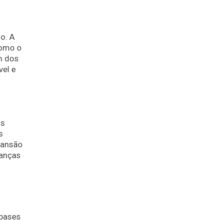
o. A
como o
m dos
vel e
is
s
pansão
ianças
 bases