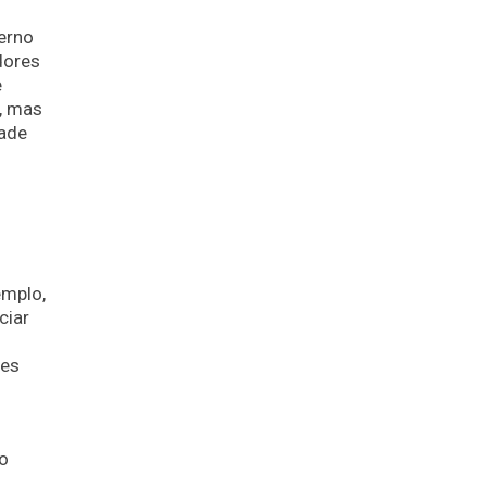
erno
dores
e
a, mas
dade
emplo,
ciar
ses
o