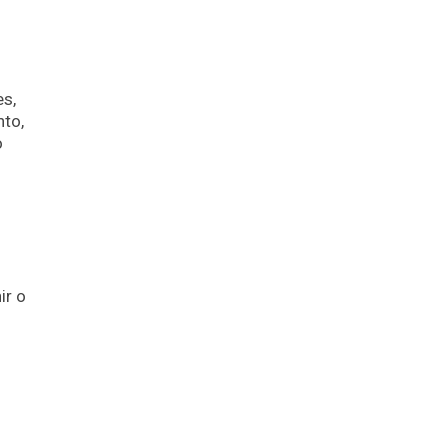
es,
nto,
o
ir o