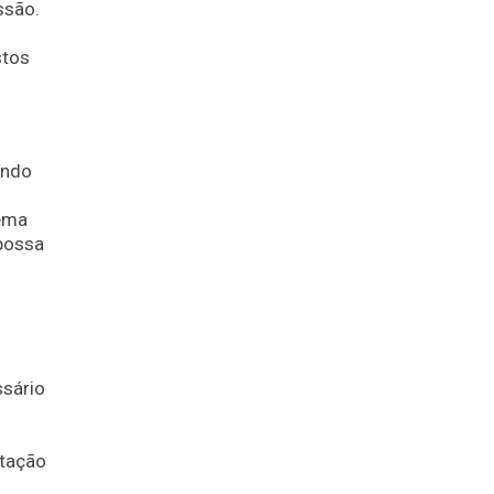
ssão.
stos
ando
tema
 possa
o
ssário
itação