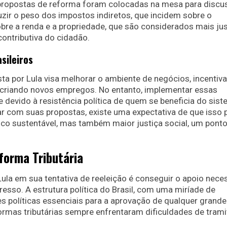
 propostas de reforma foram colocadas na mesa para discu
uzir o peso dos impostos indiretos, que incidem sobre o
bre a renda e a propriedade, que são considerados mais ju
ontributiva do cidadão.
sileiros
sta por Lula visa melhorar o ambiente de negócios, incentiv
 criando novos empregos. No entanto, implementar essas
e devido à resistência política de quem se beneficia do sis
çar com suas propostas, existe uma expectativa de que isso
o sustentável, mas também maior justiça social, um pont
forma Tributária
la em sua tentativa de reeleição é conseguir o apoio nece
resso. A estrutura política do Brasil, com uma miríade de
es políticas essenciais para a aprovação de qualquer grande
formas tributárias sempre enfrentaram dificuldades de tram