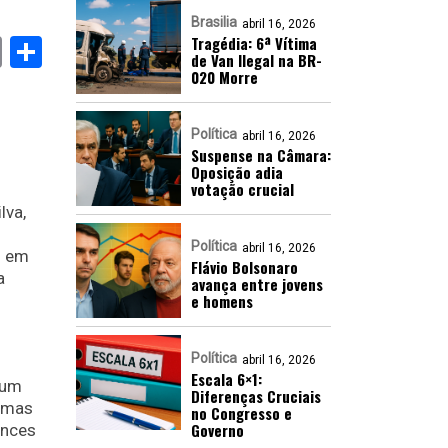
Brasilia
abril 16, 2026
Tragédia: 6ª Vítima
book
stodon
Email
Share
de Van Ilegal na BR-
020 Morre
Política
abril 16, 2026
Suspense na Câmara:
Oposição adia
votação crucial
lva,
Política
abril 16, 2026
o em
Flávio Bolsonaro
a
avança entre jovens
e homens
Política
abril 16, 2026
Escala 6×1:
 um
Diferenças Cruciais
temas
no Congresso e
Governo
ances