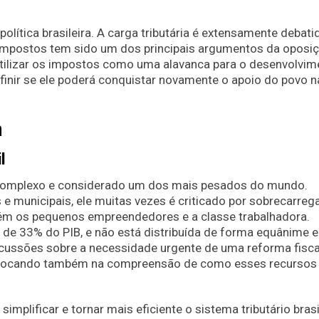
olítica brasileira. A carga tributária é extensamente debat
s impostos tem sido um dos principais argumentos da oposi
 utilizar os impostos como uma alavanca para o desenvolvim
efinir se ele poderá conquistar novamente o apoio do povo n
a
l
te complexo e considerado um dos mais pesados do mundo.
e municipais, ele muitas vezes é criticado por sobrecarreg
m os pequenos empreendedores e a classe trabalhadora.
a de 33% do PIB, e não está distribuída de forma equânime e
scussões sobre a necessidade urgente de uma reforma fisca
, focando também na compreensão de como esses recursos
implificar e tornar mais eficiente o sistema tributário brasi