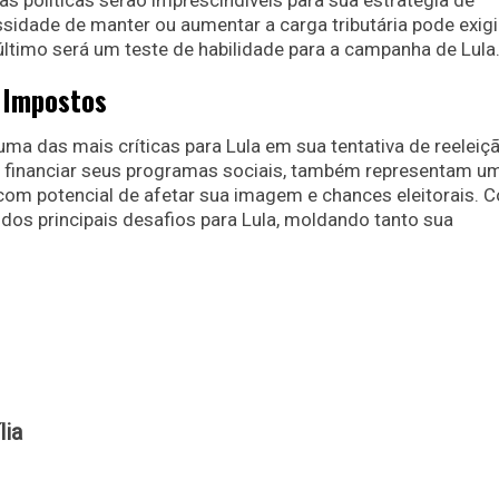
as políticas serão imprescindíveis para sua estratégia de
ssidade de manter ou aumentar a carga tributária pode exig
ltimo será um teste de habilidade para a campanha de Lula
s Impostos
 das mais críticas para Lula em sua tentativa de reeleiç
 financiar seus programas sociais, também representam u
com potencial de afetar sua imagem e chances eleitorais. 
dos principais desafios para Lula, moldando tanto sua
lia