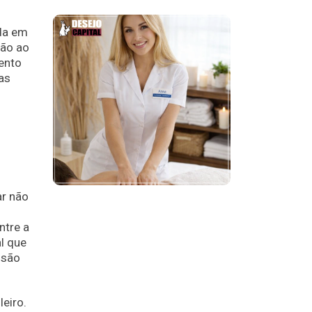
ida em
ção ao
ento
as
ar não
ntre a
l que
 são
leiro.