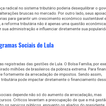
radical no sistema tributário poderia desequilibrar o gov
a alterações bruscas no mercado. Por outro lado, seus apoia
ias para garantir um crescimento econômico sustentável 
a, a reforma tributária não é apenas uma questão econômic
r sua administração e influenciar diretamente sua populari
gramas Sociais de Lula
 registradas das gestões de Lula. O Bolsa Família, por ex
tirado milhões de brasileiros da pobreza extrema. Para finan
nde fortemente da arrecadação de impostos. Sendo assim,
ra tributária pode impactar diretamente o financiamento des
sociais depende não só do aumento da arrecadação, mas
ursos. Críticos levantam a preocupação de que a má gestã
 os serviços públicos, enquanto os aliados do presidente