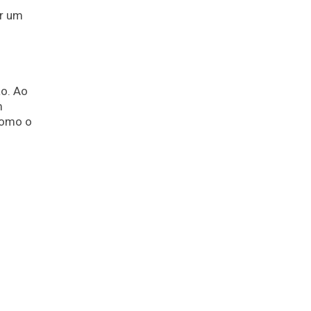
ir um
.
ão. Ao
m
Como o