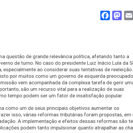
Face
Ma
uma questão de grande relevância política, afetando tanto a
rno de turno. No caso do presidente Luiz Inácio Lula da Si
, especialmente ao considerar suas tentativas de reeleição.
 visto por muitos como um governo de esquerda preocupad
sa missão vem acompanhada da complexa tarefa de gerir um
portanto, são um recurso vital para a realização de suas
o tempo podem ser um fator de insatisfação popular.
tinha como um de seus principais objetivos aumentar os
azer isso, várias reformas tributárias foram propostas, em
ecadação. A implementação e efeitos dessas reformas são 
plicações podem tanto impulsionar quanto atrapalhar as ch