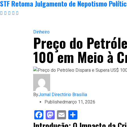
STF Retoma Julgamento de Nepotismo Políti
Dinheiro
Preço do Petróle
100 em Meio à C
By
Jornal Directório Brasília
Published
março 11, 2026
Facebook
Mastodon
Email
Share
Introdução: O Impacto da Cr