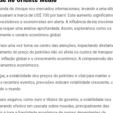
 onda de choque nos mercados internacionais, levando a uma alt
ssaram a marca de US$ 100 por barril. Este aumento significativ
vestidores e economistas em alerta. A influência deste movime
a requer uma análise aprofundada. Assim, exploramos como os
amente o cenário econômico global.
, mais uma vez torna-se centro das atenções, impactando diretam
umento do preço do petróleo não só afeta os custos de transpor
 inflação global e o crescimento econômico. A compreensão de
obramentos econômicos.
ia, a estabilidade dos preços do petróleo é vital para manter o
os recentes eventos, previsões indicam volatilidade crescente, 
do o mundo.
is seguros, como ouro e títulos do governo, a volatilidade nos
gerando efeitos em cascata sobre moedas, principalmente das
 à tona a fragilidade econômica de países dependentes da