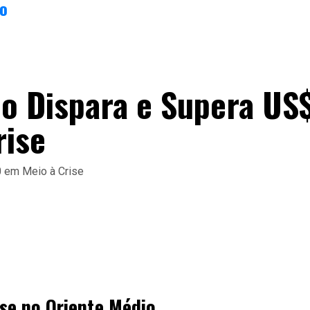
co
o Dispara e Supera US
rise
ise no Oriente Médio