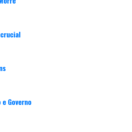
 Morre
crucial
ns
o e Governo