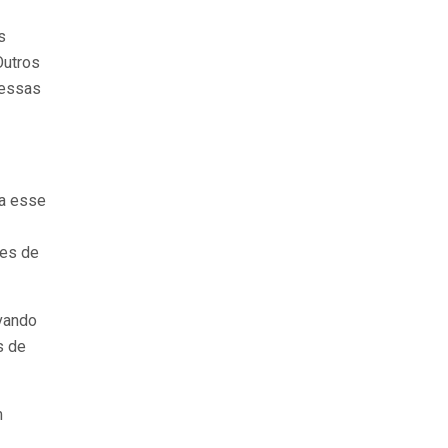
s
Outros
 essas
 a esse
ões de
evando
s de
m