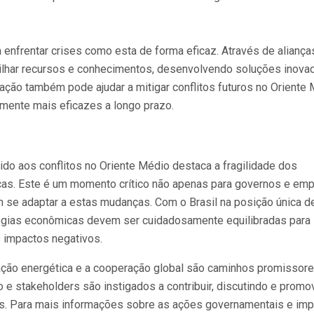
 enfrentar crises como esta de forma eficaz. Através de aliança
ilhar recursos e conhecimentos, desenvolvendo soluções inova
ação também pode ajudar a mitigar conflitos futuros no Oriente 
mente mais eficazes a longo prazo.
do aos conflitos no Oriente Médio destaca a fragilidade dos
cas. Este é um momento crítico não apenas para governos e emp
se adaptar a estas mudanças. Com o Brasil na posição única d
atégias econômicas devem ser cuidadosamente equilibradas para
 impactos negativos.
ficação energética e a cooperação global são caminhos promissor
ão e stakeholders são instigados a contribuir, discutindo e prom
icas. Para mais informações sobre as ações governamentais e im