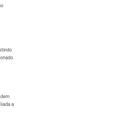
ão
stindo
cionado
podem
liada a