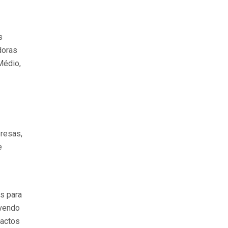
s
doras
Médio,
resas,
e
es para
ovendo
pactos