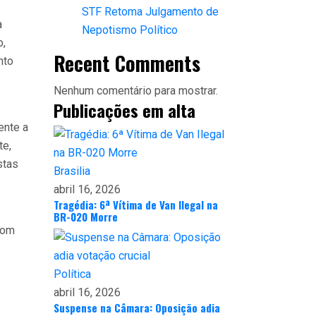
STF Retoma Julgamento de
a
Nepotismo Político
o,
Recent Comments
nto
Nenhum comentário para mostrar.
Publicações em alta
ente a
te,
stas
Brasilia
abril 16, 2026
Tragédia: 6ª Vítima de Van Ilegal na
BR-020 Morre
com
Política
abril 16, 2026
Suspense na Câmara: Oposição adia