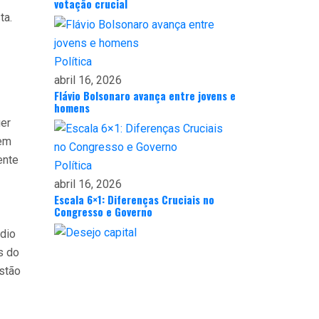
votação crucial
ta.
Política
abril 16, 2026
Flávio Bolsonaro avança entre jovens e
homens
uer
tem
ente
Política
abril 16, 2026
Escala 6×1: Diferenças Cruciais no
Congresso e Governo
dio
s do
estão